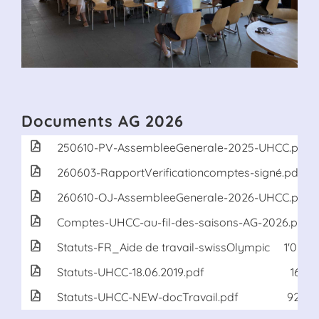
Documents AG 2026
250610-PV-AssembleeGenerale-2025-UHCC.pdf
260603-RapportVerificationcomptes-signé.pdf
260610-OJ-AssembleeGenerale-2026-UHCC.pdf
Comptes-UHCC-au-fil-des-saisons-AG-2026.pdf
Statuts-FR_Aide de travail-swissOlympic
1'071 K
Statuts-UHCC-18.06.2019.pdf
167 K
Statuts-UHCC-NEW-docTravail.pdf
922 K