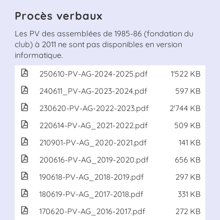
Procès verbaux
Les PV des assemblées de 1985-86 (fondation du
club) à 2011 ne sont pas disponibles en version
informatique.
250610-PV-AG-2024-2025.pdf
1'522 KB
240611_PV-AG-2023-2024.pdf
597 KB
230620-PV-AG-2022-2023.pdf
2'744 KB
220614-PV-AG_2021-2022.pdf
509 KB
210901-PV-AG_2020-2021.pdf
141 KB
200616-PV-AG_2019-2020.pdf
656 KB
190618-PV-AG_2018-2019.pdf
297 KB
180619-PV-AG_2017-2018.pdf
331 KB
170620-PV-AG_2016-2017.pdf
272 KB